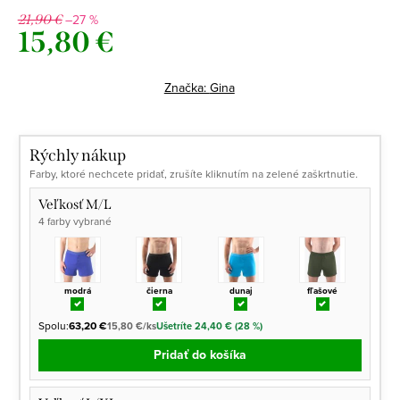
–27 %
21,90 €
15,80 €
Jednotková
cena:
Značka:
Gina
Rýchly nákup
Farby, ktoré nechcete pridať, zrušíte kliknutím na zelené zaškrtnutie.
Veľkosť M/L
4 farby vybrané
modrá
čierna
dunaj
fľašové
Spolu:
63,20 €
15,80 €/ks
Ušetríte 24,40 € (28 %)
Pridať do košíka