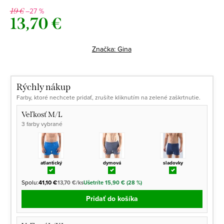
–27 %
19 €
13,70 €
Jednotková
cena:
Značka:
Gina
Rýchly nákup
Farby, ktoré nechcete pridať, zrušíte kliknutím na zelené zaškrtnutie.
Veľkosť M/L
3 farby vybrané
atlantický
dymová
sladovky
Spolu:
41,10 €
13,70 €/ks
Ušetríte 15,90 € (28 %)
Pridať do košíka