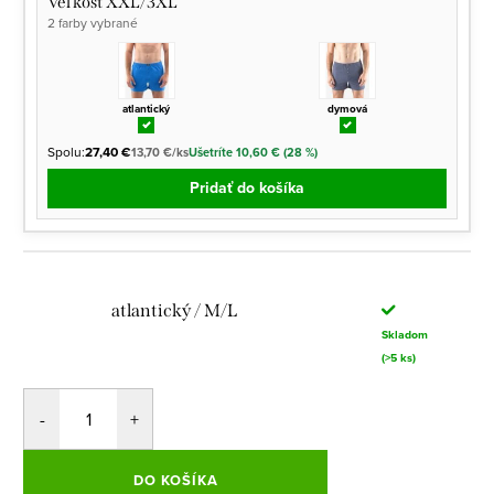
Veľkosť XXL/3XL
2 farby vybrané
atlantický
dymová
Spolu:
27,40 €
13,70 €/ks
Ušetríte 10,60 € (28 %)
Pridať do košíka
atlantický / M/L
Skladom
(>5 ks)
DO KOŠÍKA