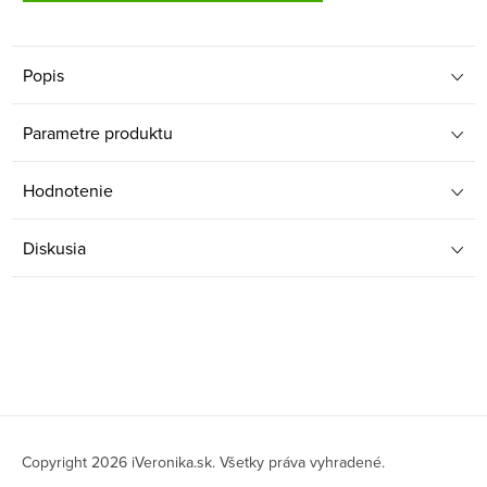
Popis
Parametre produktu
Hodnotenie
Diskusia
Z
á
Copyright 2026
iVeronika.sk
. Všetky práva vyhradené.