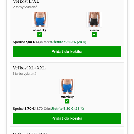
Veľkosť L/XL
2 farby vybrané
atlantický
čierna
Spolu:
27,40 €
13,70 €/ks
Ušetríte 10,60 € (28 %)
Pridať do košíka
Veľkosť XL/XXL
1 farba vybraná
atlantický
Spolu:
13,70 €
13,70 €/ks
Ušetríte 5,30 € (28 %)
Pridať do košíka