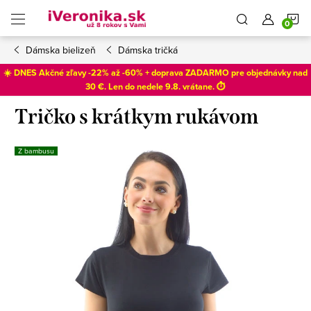
Prejsť
N
na
obsah
Dámska bielizeň
Dámska tričká
K
☀️ DNES Akčné zľavy -22% až -60% + doprava ZADARMO pre objednávky nad
30 €. Len do
nedele 9.8
. vrátane. ⏱️
Tričko s krátkym rukávom
Z bambusu