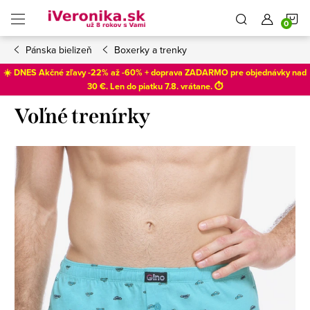
Prejsť
N
na
obsah
Pánska bielizeň
Boxerky a trenky
K
☀️ DNES Akčné zľavy -22% až -60% + doprava ZADARMO pre objednávky nad
30 €. Len do
piatku 7.8
. vrátane. ⏱️
Voľné trenírky