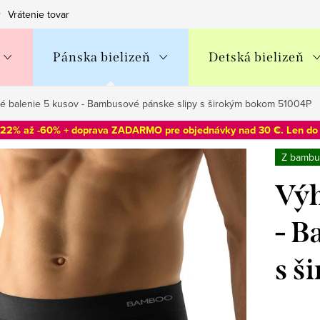
Vrátenie tovaru
Obchodné podmienky
Podmienky ochran
Pánska bielizeň
Detská bielizeň
 balenie 5 kusov - Bambusové pánske slipy s širokým bokom 51004P
-22% až -60% + doprava ZADARMO pre objednávky nad 30 €. Len d
Z bambu
Výh
- B
s š