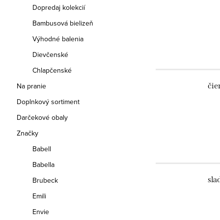
Dopredaj kolekcií
Bambusová bielizeň
Výhodné balenia
Dievčenské
Chlapčenské
Na pranie
čie
Doplnkový sortiment
Darčekové obaly
Značky
Babell
Babella
sla
Brubeck
Emili
Envie