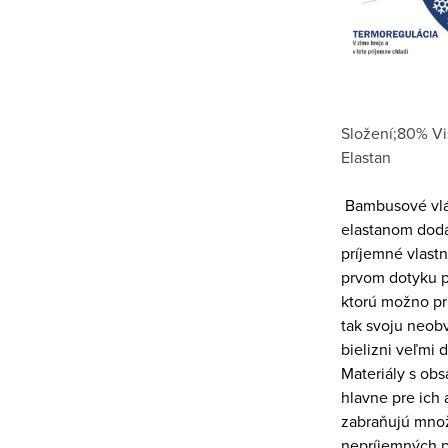
Složení;80% Vi
Elastan
Bambusové vlák
elastanom dodá
príjemné vlastno
prvom dotyku p
ktorú možno pr
tak svoju neob
bielizni veľmi 
Materiály s ob
hlavne pre ich a
zabraňujú množ
nepríjemných p