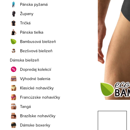
a
Pánska pyžamá
n
Župany
e
Tričká
Pánska tielka
l
Bambusová bielizeň
Bezšvová bielizeň
Dámska bielizeň
Dopredaj kolekcií
Výhodné balenia
Klasické nohavičky
Francúzske nohavičky
Tangá
Brazílske nohavičky
Dámske boxerky