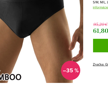
S/M, M/L,
informáci
95,20 €
61,80
Jednotk
cena:
Značka:
G
–35 %