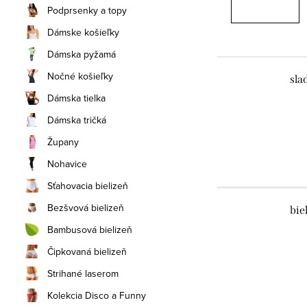
Podprsenky a topy
Dámske košieľky
Dámska pyžamá
Nočné košieľky
sla
Dámska tielka
Dámska tričká
Župany
Nohavice
Sťahovacia bielizeň
Bezšvová bielizeň
bie
Bambusová bielizeň
Čipkovaná bielizeň
Strihané laserom
Kolekcia Disco a Funny