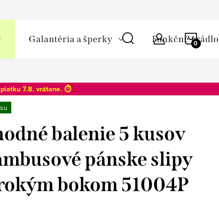
y osobných údajov
NÁKU
Galantéria a šperky
Funkčné prádlo
KOŠÍ
o
piatku 7.8
. vrátane. ⏱️
su
odné balenie 5 kusov
ambusové pánske slipy
irokým bokom 51004P