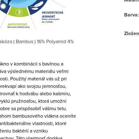
Barva
:
Zložen
skóza ( Bambus ) 16% Polyamid 4%
no v kombinácii s bavlnou a
va výslednému materiálu veľmi
sti. Použitý materiál vás už pri
rekvapí ako svojou jemnosťou,
irovnať k hodvábu alebo kašmíru,
vyklú pružnosťou, ktorá umožní
dobre sa prispôsobiť vášmu telu.
sahom bambusového vlákna oceníte
ntibakteriálne vlastnosti, ktoré
eniu baktérií a vzniku
achov. Táto vlastnosť dodáva