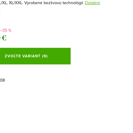
 L/XL, XL/XXL. Vyrobené bezšvovú technológií.
Detailné
e
–35 %
 €
ová
ZVOĽTE VARIANT
(9)
ina