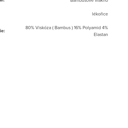
Bambusové vlákno
lékořice
80% Viskóza ( Bambus ) 16% Polyamid 4%
ie
:
Elastan