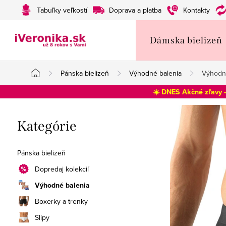
Prejsť
Tabuľky veľkostí
Doprava a platba
Kontakty
na
obsah
Dámska bielizeň
Pánska bielizeň
Výhodné balenia
Výhodné
Domov
☀️ DNES Akčné zľavy 
B
Preskočiť
Kategórie
o
kategórie
č
Pánska bielizeň
n
Dopredaj kolekcií
Výhodné balenia
ý
Boxerky a trenky
p
Slipy