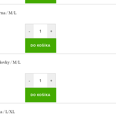
rna / M/L
DO KOŠÍKA
dovky / M/L
DO KOŠÍKA
la / L/XL