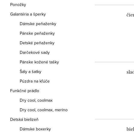
Ponožky
Galantéria a šperky
čie
Dámske peňaženky
Pánske peňaženky
Detské peňaženky
Darčekové sady
Pánske kožené tašky
Šály a šatky
sla
Púzdra na kľúče
Funkčné prádlo
Dry cool, coolmax
Dry cool, coolmax, merino
Detská bielizeň
Dámske boxerky
bie