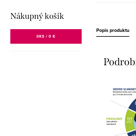
Nákupný košík
Popis produktu
0
KS /
0 €
Podrob