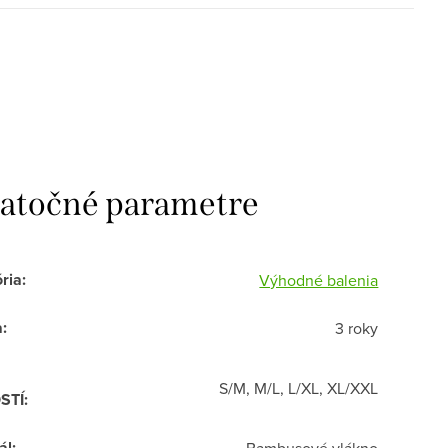
atočné parametre
ria
:
Výhodné balenia
a
:
3 roky
S/M, M/L, L/XL, XL/XXL
STÍ
:
ál
: