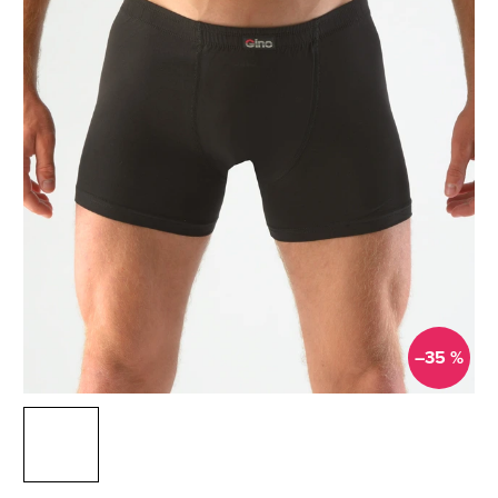
–35 %