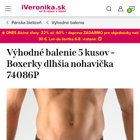
Prejsť
N
na
obsah
Pánska bielizeň
Výhodné balenia
K
☀️ DNES Akčné zľavy -22% až -60% + doprava ZADARMO pre objednávky nad
30 €. Len do
štvrtka 6.8
. vrátane. ⏱️
Výhodné balenie 5 kusov -
Boxerky dlhšia nohavička
74086P