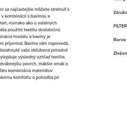
i sa najčastejšie môžete stretnúť s
Záruk
v kombinácii s bavlnou a
stan, rovnako ako u ostatných
FILTE
náša použité textíliu dostatočnú
inácia modalu a bavlny je
Barva
:
i príjemná. Bavlna vám napovedá,
ú obsiahnuté vaša obľúbená prírodné
Zložen
ylepšuje výsledný vzhľad textílie,
odvábnejšiu povrch, mäkšie omak a
. Táto kombinácia materiálov
sokému komfortu a pohodlia pri