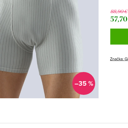
88,90 €
57,70
Jednotk
cena:
Značka:
G
–35 %