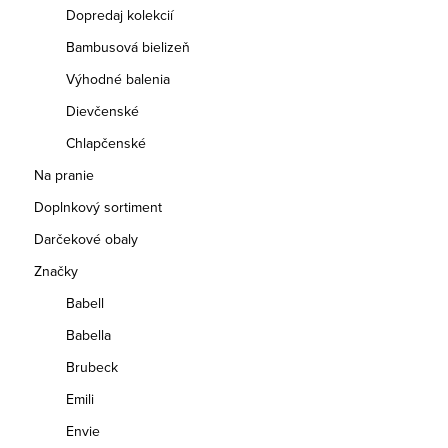
Dopredaj kolekcií
Bambusová bielizeň
Výhodné balenia
Dievčenské
Chlapčenské
Na pranie
Doplnkový sortiment
Darčekové obaly
Značky
Babell
Babella
Brubeck
Emili
Envie