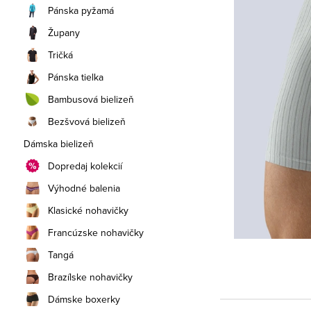
a
Pánska pyžamá
n
Župany
e
Tričká
Pánska tielka
l
Bambusová bielizeň
Bezšvová bielizeň
Dámska bielizeň
Dopredaj kolekcií
Výhodné balenia
Klasické nohavičky
Francúzske nohavičky
Tangá
Brazílske nohavičky
Dámske boxerky