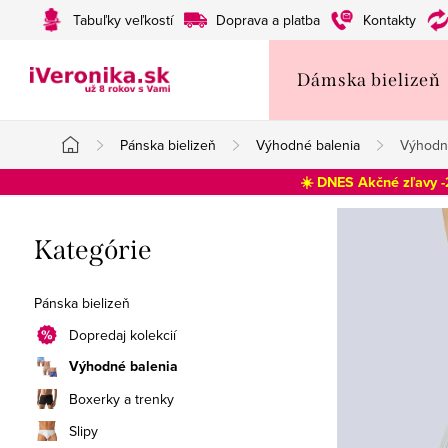
Prejsť
Tabuľky veľkostí
Doprava a platba
Kontakty
na
obsah
Dámska bielizeň
Pánska bielizeň
Výhodné balenia
Výhodné
Domov
☀️ DNES Akčné zľavy 
B
Preskočiť
Kategórie
o
kategórie
č
Pánska bielizeň
n
Dopredaj kolekcií
Výhodné balenia
ý
Boxerky a trenky
p
Slipy