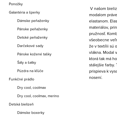
Ponožky
V našom bielizn
Galantéria a šperky
modalom práve 
Dámske peňaženky
elastanom. Ela
materiálov, pri
Pánske peňaženky
pružnosť. Komb
Detské peňaženky
všeobecne veľm
Darčekové sady
že v textílii s
vlákna. Modal v
Pánske kožené tašky
ktorá tak má h
Šály a šatky
stálejšie farby
Púzdra na kľúče
prispieva k vy
nosení.
Funkčné prádlo
Dry cool, coolmax
Dry cool, coolmax, merino
Detská bielizeň
Dámske boxerky