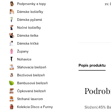
Podprsenky a topy
sv.
Dámske košieľky
Dámska pyžamá
Nočné košieľky
Dámska tielka
Dámska tričká
Župany
Nohavice
Popis produktu
Sťahovacia bielizeň
Bezšvová bielizeň
Bambusová bielizeň
Podrob
Čipkovaná bielizeň
Strihané laserom
Kolekcia Disco a Funny
Složení;45% Ba