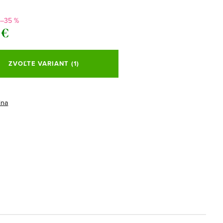
–35 %
 €
ová
ZVOĽTE VARIANT
(1)
ina