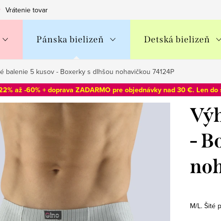
Vrátenie tovaru
Obchodné podmienky
Podmienky ochran
Pánska bielizeň
Detská bielizeň
 balenie 5 kusov - Boxerky s dlhšou nohavičkou 74124P
-22% až -60% + doprava ZADARMO pre objednávky nad 30 €. Len do
Výh
- B
noh
M/L. Šité