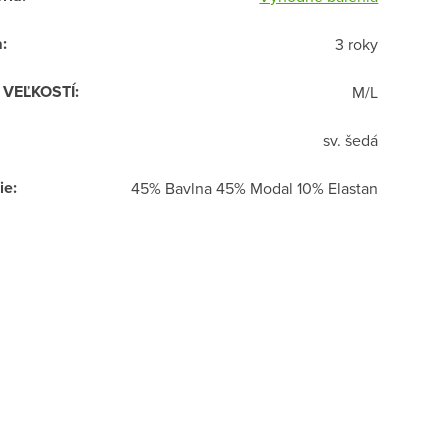
a
:
3 roky
R VEĽKOSTÍ
:
M/L
sv. šedá
ie
:
45% Bavlna 45% Modal 10% Elastan