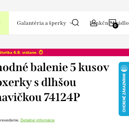
y osobných údajov
NÁKU
Galantéria a šperky
Funkčné prádlo
KOŠÍ
štvrtka 6.8
. vrátane. ⏱️
odné balenie 5 kusov
oxerky s dlhšou
avičkou 74124P
 prevedenie.
Detailné informácie