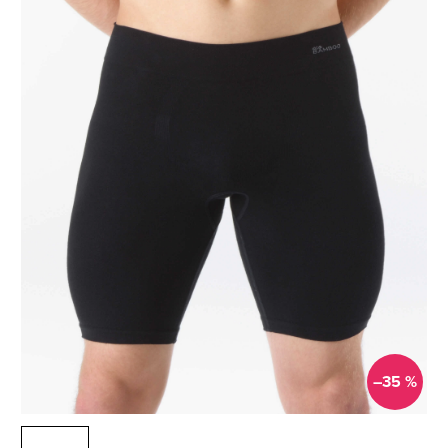
–35 %