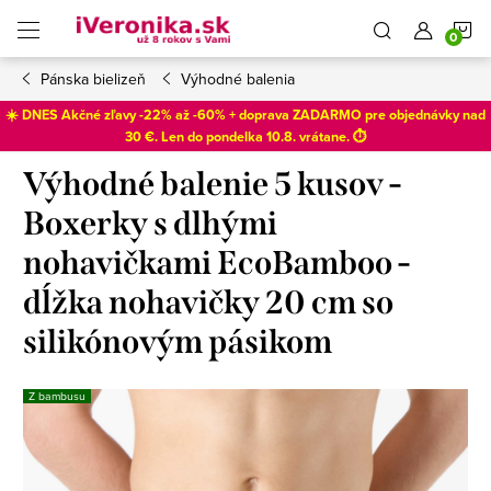
Prejsť
N
na
obsah
Pánska bielizeň
Výhodné balenia
K
☀️ DNES Akčné zľavy -22% až -60% + doprava ZADARMO pre objednávky nad
30 €. Len do
pondelka 10.8
. vrátane. ⏱️
Výhodné balenie 5 kusov -
Boxerky s dlhými
nohavičkami EcoBamboo -
dĺžka nohavičky 20 cm so
silikónovým pásikom
Z bambusu