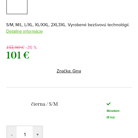
S/M, M/L, L/XL, XL/XXL, 2XL3XL. Vyrobené bezšvovú technológií.
Detailné informácie
–35 %
155,90 €
101 €
Jednotková
cena:
Značka:
Gina
čierna / S/M
Skladom
(5 ks)