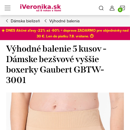
Prejsť
N
na
obsah
Dámska bielizeň
Výhodné balenia
K
☀️ DNES Akčné zľavy -22% až -60% + doprava ZADARMO pre objednávky nad
30 €. Len do
piatku 7.8
. vrátane. ⏱️
Výhodné balenie 5 kusov -
Dámske bezšvové vyššie
boxerky Gaubert GBTW-
3001