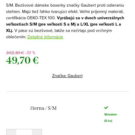
S/M. Bezšvové dámske boxerky značky Gaubert proti odieraniu
stehien. Majú tiež ľahko tvarujúci efekt. Veľmi príjemný materiál,
certifikácia OEKO-TEX 100.
Vyrábajú sa v dvoch univerzálnych
veľkostiach S/M (pre veľkosti S a M) a L/XL (pre veľkosti L a
XL).
V páse sú bezšvové, takže sa nečrtajú pod vrchným
oblečením.
Detailné informácie
–51 %
102,30 €
49,70 €
Jednotková
cena:
Značka:
Gaubert
čierna / S/M
Skladom
(5 ks)