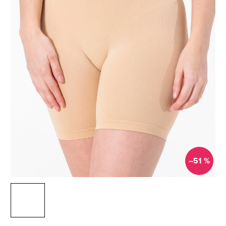
–51 %