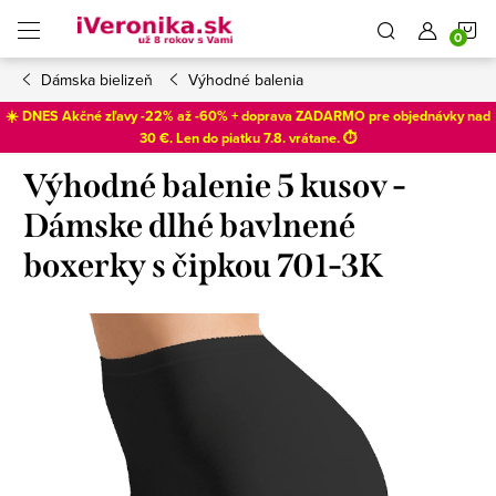
Prejsť
N
na
obsah
Dámska bielizeň
Výhodné balenia
K
☀️ DNES Akčné zľavy -22% až -60% + doprava ZADARMO pre objednávky nad
30 €. Len do
piatku 7.8
. vrátane. ⏱️
Výhodné balenie 5 kusov -
Dámske dlhé bavlnené
boxerky s čipkou 701-3K