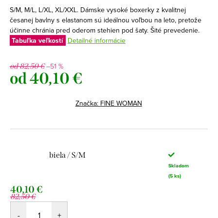
S/M, M/L, L/XL, XL/XXL. Dámske vysoké boxerky z kvalitnej
česanej bavlny s elastanom sú ideálnou voľbou na leto, pretože
účinne chránia pred oderom stehien pod šaty. Šité prevedenie.
Tabuľka veľkostí
Detailné informácie
–51 %
od 82,50 €
od
40,10 €
Jednotková
cena:
Značka:
FINE WOMAN
biela / S/M
Skladom
(5 ks)
40,10 €
82,50 €