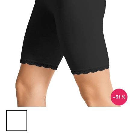
–51 %