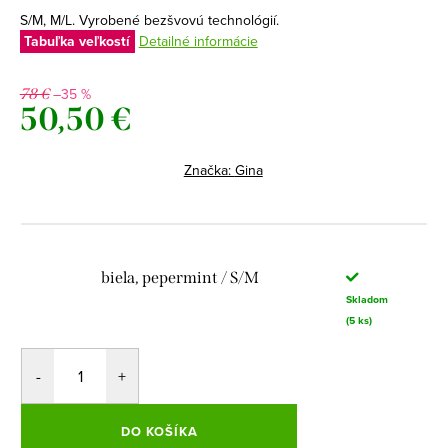
S/M, M/L. Vyrobené bezšvovú technológií.
Tabuľka veľkostí
Detailné informácie
–35 %
78 €
50,50 €
Jednotková
cena:
Značka:
Gina
biela, pepermint / S/M
Skladom
(5 ks)
DO KOŠÍKA