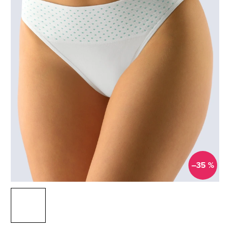
–35 %