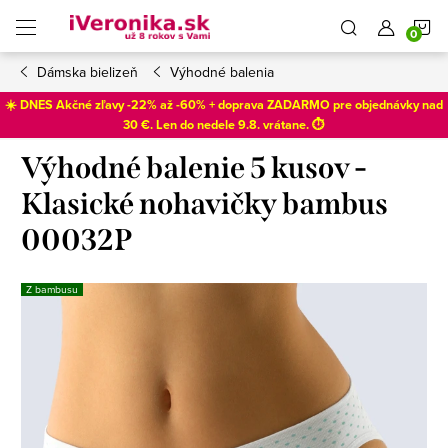
Prejsť
N
na
obsah
Dámska bielizeň
Výhodné balenia
K
☀️ DNES Akčné zľavy -22% až -60% + doprava ZADARMO pre objednávky nad
30 €. Len do
nedele 9.8
. vrátane. ⏱️
Výhodné balenie 5 kusov -
Klasické nohavičky bambus
00032P
Z bambusu