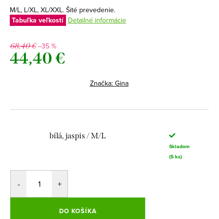
M/L, L/XL, XL/XXL. Šité prevedenie.
Tabuľka veľkostí
Detailné informácie
–35 %
68,40 €
44,40 €
Jednotková
cena:
Značka:
Gina
bílá, jaspis / M/L
Skladom
(5 ks)
DO KOŠÍKA