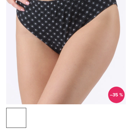
–35 %