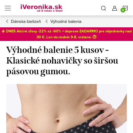
Prejsť
N
na
obsah
Dámska bielizeň
Výhodné balenia
K
☀️ DNES Akčné zľavy -22% až -60% + doprava ZADARMO pre objednávky nad
30 €. Len do
nedele 9.8
. vrátane. ⏱️
Výhodné balenie 5 kusov -
Klasické nohavičky so širšou
pásovou gumou.