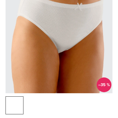
–35 %