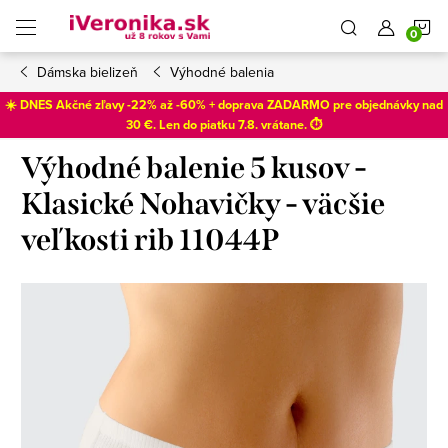
Prejsť
N
na
obsah
Dámska bielizeň
Výhodné balenia
K
☀️ DNES Akčné zľavy -22% až -60% + doprava ZADARMO pre objednávky nad
30 €. Len do
piatku 7.8
. vrátane. ⏱️
Výhodné balenie 5 kusov -
Klasické Nohavičky - väcšie
veľkosti rib 11044P