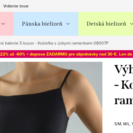
Vrátenie tovaru
Obchodné podmienky
Podmienky ochran
Pánska bielizeň
Detská bielizeň
é balenie 5 kusov - Košieľka s úzkymi ramienkami 08007P
-22% až -60% + doprava ZADARMO pre objednávky nad 30 €. Len d
Výh
- K
ra
S/M, M/L.