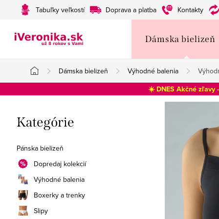
Prejsť
Tabuľky veľkostí
Doprava a platba
Kontakty
na
obsah
Dámska bielizeň
Dámska bielizeň
Výhodné balenia
Výhodn
Domov
☀️ DNES Akčné zľavy 
B
Preskočiť
Kategórie
o
kategórie
č
Pánska bielizeň
n
Dopredaj kolekcií
Výhodné balenia
ý
Boxerky a trenky
p
Slipy