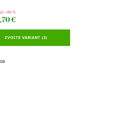
až –46 %
,70 €
ová
ZVOĽTE VARIANT
(3)
ina