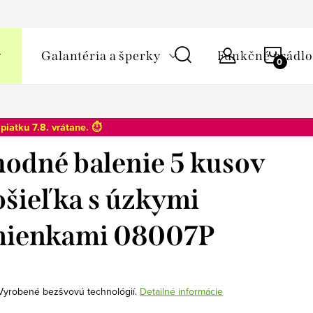
y osobných údajov
NÁKU
Galantéria a šperky
Funkčné prádlo
KOŠÍ
o
piatku 7.8
. vrátane. ⏱️
odné balenie 5 kusov
ošieľka s úzkymi
mienkami 08007P
 Vyrobené bezšvovú technológií.
Detailné informácie