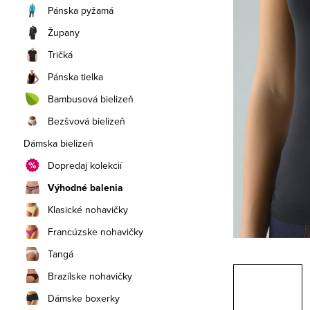
a
Pánska pyžamá
n
Župany
e
Tričká
Pánska tielka
l
Bambusová bielizeň
Bezšvová bielizeň
Dámska bielizeň
Dopredaj kolekcií
Výhodné balenia
Klasické nohavičky
Francúzske nohavičky
Tangá
Brazílske nohavičky
Dámske boxerky