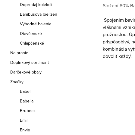
Dopredaj kolekcií
Složení;80% Ba
Bambusová bielizeň
Spojením bavln
Výhodné balenia
vláknami vzniká
Dievčenské
pružnosťou. Úpl
prispôsobivý, n
Chlapčenské
kombinácia vytv
Na pranie
dovoliť každý.
Doplnkový sortiment
Darčekové obaly
Značky
Babell
Babella
Brubeck
Emili
Envie