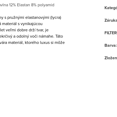
vlna 12% Elastan 8% polyamid
Kategó
y s pružnými elastanovými (lycra)
Záruk
 materiál s vynikajúcou
et veľmi dobre drží tvar, je
FILTE
ekrčivý a odolný voči námahe. Táto
ára materiál, ktorého luxus si môže
Barva
:
Zložen