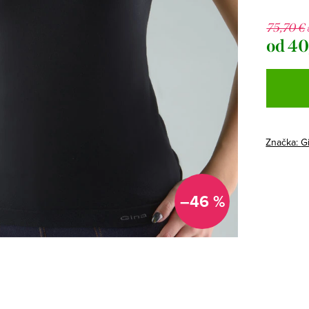
75,70 €
od
40
Jednotk
cena:
Značka:
G
–46 %