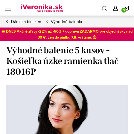
Prejsť
N
na
obsah
Dámska bielizeň
Výhodné balenia
K
☀️ DNES Akčné zľavy -22% až -60% + doprava ZADARMO pre objednávky nad
30 €. Len do
piatku 7.8
. vrátane. ⏱️
Výhodné balenie 5 kusov -
Košieľka úzke ramienka tlač
18016P