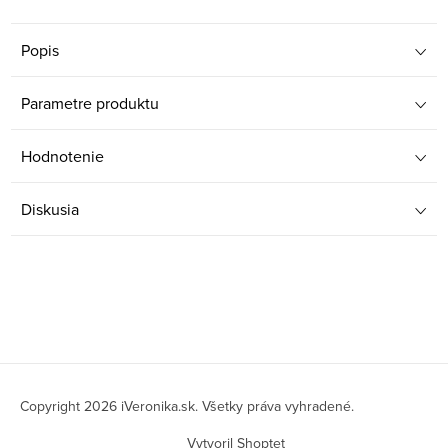
Popis
Parametre produktu
Hodnotenie
Diskusia
Z
á
Copyright 2026
iVeronika.sk
. Všetky práva vyhradené.
p
Vytvoril Shoptet