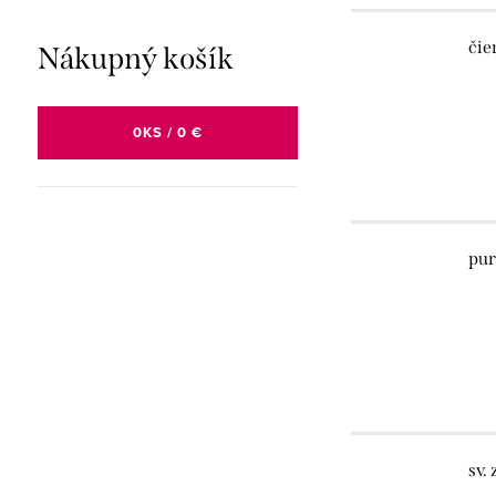
čie
Nákupný košík
0
KS /
0 €
pur
sv.