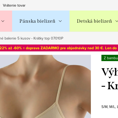
Vrátenie tovaru
Obchodné podmienky
Podmienky ochran
Pánska bielizeň
Detská bielizeň
é balenie 5 kusov - Krátky top 07010P
-22% až -60% + doprava ZADARMO pre objednávky nad 30 €. Len do
Z bambu
Výh
- K
S/M, M/L,