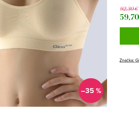
92,30 €
59,70
Jednotk
cena:
Značka:
G
–35 %