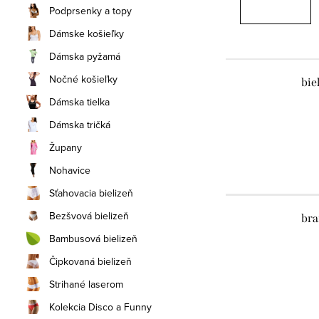
Podprsenky a topy
Dámske košieľky
Dámska pyžamá
Nočné košieľky
bie
Dámska tielka
Dámska tričká
Župany
Nohavice
Sťahovacia bielizeň
Bezšvová bielizeň
bra
Bambusová bielizeň
Čipkovaná bielizeň
Strihané laserom
Kolekcia Disco a Funny