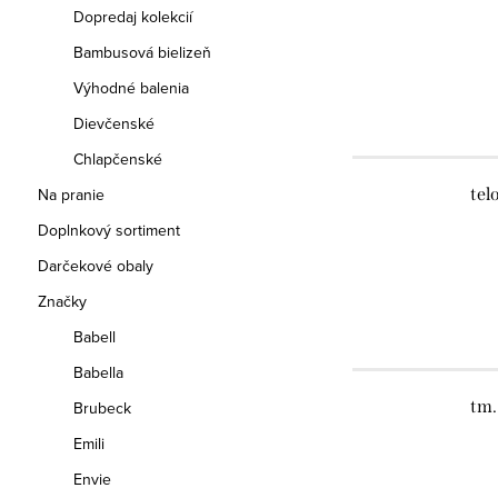
Dopredaj kolekcií
Bambusová bielizeň
Výhodné balenia
Dievčenské
Chlapčenské
Na pranie
tel
Doplnkový sortiment
Darčekové obaly
Značky
Babell
Babella
tm.
Brubeck
Emili
Envie