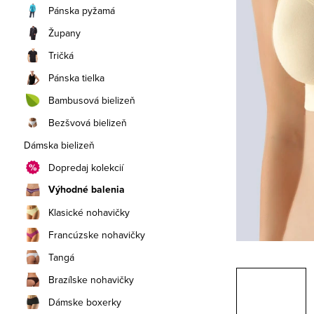
a
Pánska pyžamá
n
Župany
e
Tričká
Pánska tielka
l
Bambusová bielizeň
Bezšvová bielizeň
Dámska bielizeň
Dopredaj kolekcií
Výhodné balenia
Klasické nohavičky
Francúzske nohavičky
Tangá
Brazílske nohavičky
Dámske boxerky