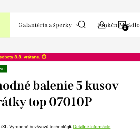
y osobných údajov
NÁKU
Galantéria a šperky
Funkčné prádlo
KOŠÍ
soboty 8.8
. vrátane. ⏱️
su
odné balenie 5 kusov
rátky top 07010P
 L/XL. Vyrobené bezšvovú technológií.
Detailné informácie