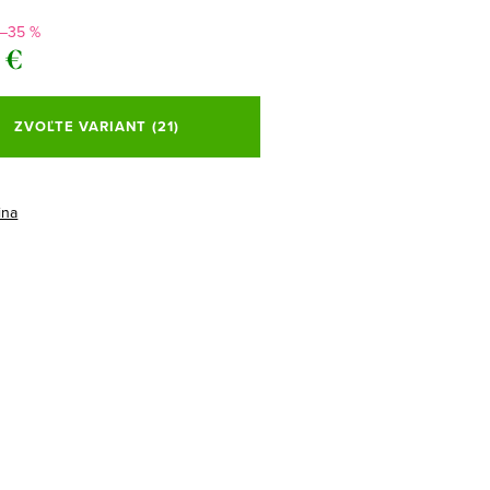
–35 %
 €
ová
ZVOĽTE VARIANT
(21)
ina