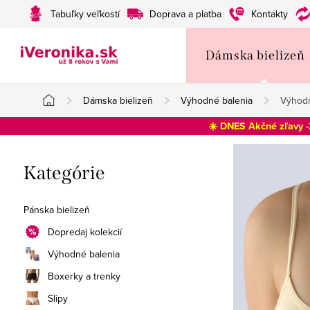
Prejsť
Tabuľky veľkostí
Doprava a platba
Kontakty
na
obsah
Dámska bielizeň
Dámska bielizeň
Výhodné balenia
Výhodn
Domov
☀️ DNES Akčné zľavy 
B
Preskočiť
Kategórie
o
kategórie
č
Pánska bielizeň
n
Dopredaj kolekcií
Výhodné balenia
ý
Boxerky a trenky
p
Slipy