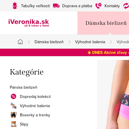
Prejsť
Tabuľky veľkostí
Doprava a platba
Kontakty
na
obsah
Dámska bielizeň
Dámska bielizeň
Výhodné balenia
Výhodn
Domov
☀️ DNES Akčné zľavy 
B
Preskočiť
Kategórie
o
kategórie
č
Pánska bielizeň
n
Dopredaj kolekcií
Výhodné balenia
ý
Boxerky a trenky
p
Slipy