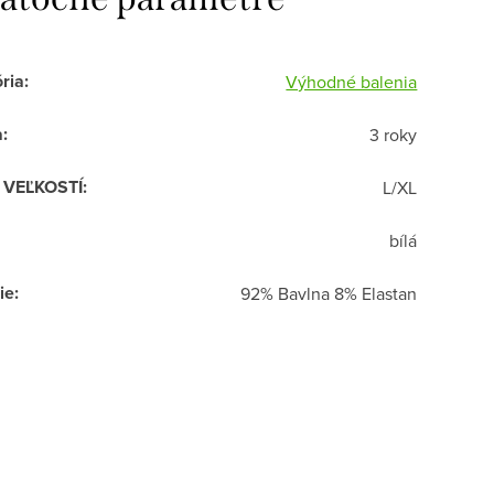
ria
:
Výhodné balenia
a
:
3 roky
R VEĽKOSTÍ
:
L/XL
bílá
ie
:
92% Bavlna 8% Elastan