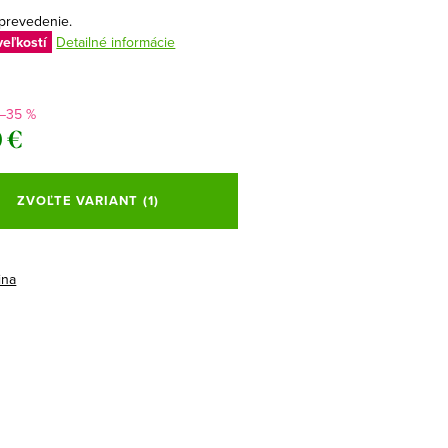
 prevedenie.
veľkostí
Detailné informácie
–35 %
 €
ová
ZVOĽTE VARIANT
(1)
ina