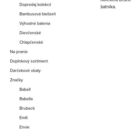
Dopredaj kolekcií
šatníka.
Bambusová bielizeň
Výhodné balenia
Dievčenské
Chlapčenské
Na pranie
Doplnkový sortiment
Darčekové obaly
Značky
Babell
Babella
Brubeck
Emili
Envie