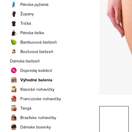
a
Pánska pyžamá
n
Župany
e
Tričká
Pánska tielka
l
Bambusová bielizeň
Bezšvová bielizeň
Dámska bielizeň
Dopredaj kolekcií
Výhodné balenia
Klasické nohavičky
Francúzske nohavičky
Tangá
Brazílske nohavičky
Dámske boxerky