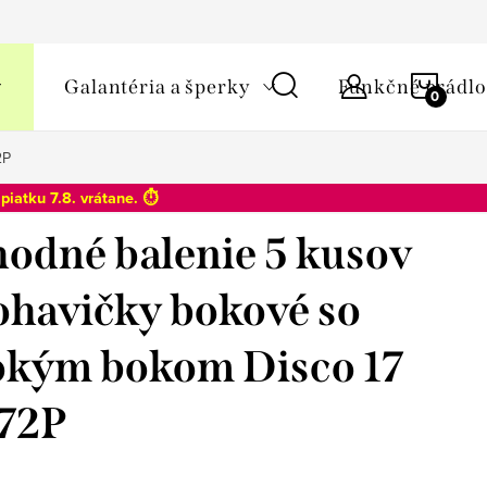
y osobných údajov
NÁKU
Galantéria a šperky
Funkčné prádlo
KOŠÍ
2P
o
piatku 7.8
. vrátane. ⏱️
odné balenie 5 kusov
ohavičky bokové so
okým bokom Disco 17
72P