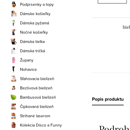
Podprsenky a topy
Dámske košieľky
Dámska pyžamá
bie
Nočné košieľky
Dámska tielka
Dámska tričká
Župany
Nohavice
Sťahovacia bielizeň
Bezšvová bielizeň
Bambusová bielizeň
Popis produktu
Čipkovaná bielizeň
Strihané laserom
Kolekcia Disco a Funny
Podrob