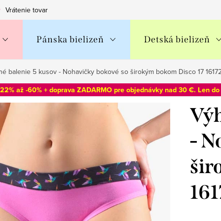
Vrátenie tovaru
Obchodné podmienky
Podmienky ochran
Pánska bielizeň
Detská bielizeň
é balenie 5 kusov - Nohavičky bokové so širokým bokom Disco 17 1617
-22% až -60% + doprava ZADARMO pre objednávky nad 30 €. Len d
Výh
- N
šir
161