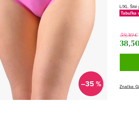
L/XL. Šité
Tabuľka 
59,30 €
38,50
Jednotk
cena:
–35 %
Značka:
G