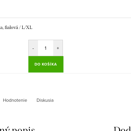
la, fialová / L/XL
DO KOŠÍKA
Hodnotenie
Diskusia
ný popis
Dod