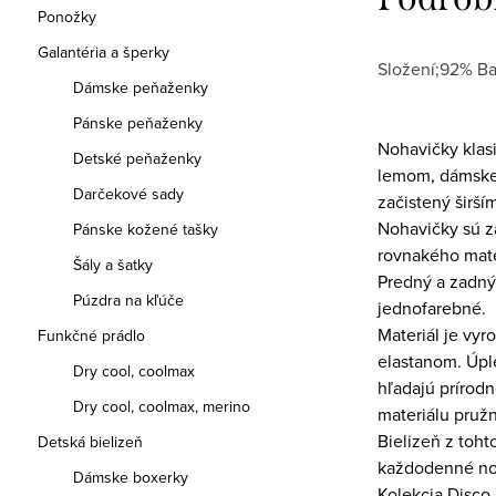
Ponožky
Galantéria a šperky
Složení;92% Ba
Dámske peňaženky
Pánske peňaženky
Nohavičky klas
Detské peňaženky
lemom, dámske š
Darčekové sady
začistený širš
Nohavičky sú 
Pánske kožené tašky
rovnakého mate
Šály a šatky
Predný a zadný
Púzdra na kľúče
jednofarebné.
Materiál je vyr
Funkčné prádlo
elastanom. Úple
Dry cool, coolmax
hľadajú prírodn
Dry cool, coolmax, merino
materiálu pružn
Bielizeň z toht
Detská bielizeň
každodenné no
Dámske boxerky
Kolekcia Disco 