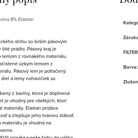
vlna 8% Elastan
Kategó
Záruk
ického strihu so širším pásovým
ité prádlo. Pásový kraj je
FILTE
ím lemom z rovnakého materiálu.
začistené úzkym lemom z
Barva
:
riálu. Pásový lem je potlačený.
 diel a lemy nohavičiek sú
Zložen
obený z bavlny, ktorá je doplnená
t je vhodný pre všetkých, ktorí
é materiály. Elastan pridáva
osť a zlepšuje jeho tvarovú stálosť.
o materiálu je vhodná na
senie.
XVII prináša svieže farby do vášho