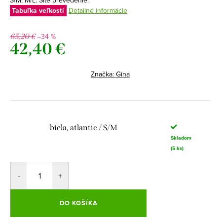
S/M, M/L. Šité prevedenie.
Tabuľka veľkostí
Detailné informácie
–34 %
65,20 €
42,40 €
Jednotková
cena:
Značka:
Gina
biela, atlantic / S/M
Skladom
(5 ks)
DO KOŠÍKA