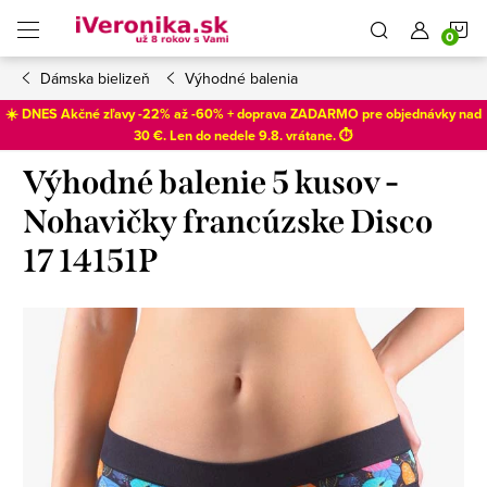
Prejsť
N
na
obsah
Dámska bielizeň
Výhodné balenia
K
☀️ DNES Akčné zľavy -22% až -60% + doprava ZADARMO pre objednávky nad
30 €. Len do
nedele 9.8
. vrátane. ⏱️
Výhodné balenie 5 kusov -
Nohavičky francúzske Disco
17 14151P