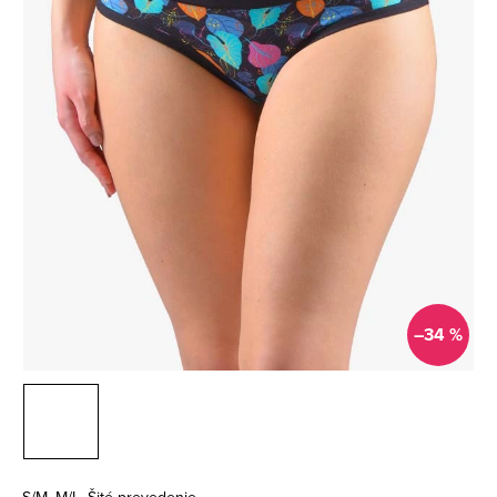
–34 %