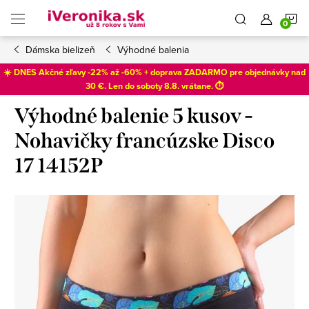
Prejsť
N
na
obsah
Dámska bielizeň
Výhodné balenia
K
☀️ DNES Akčné zľavy -22% až -60% + doprava ZADARMO pre objednávky nad
30 €. Len do
soboty 8.8
. vrátane. ⏱️
Výhodné balenie 5 kusov -
Nohavičky francúzske Disco
17 14152P