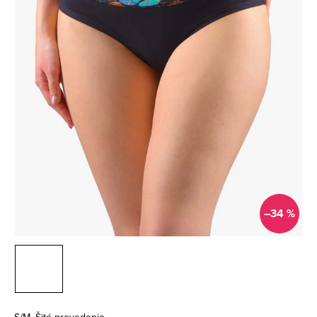
–34 %