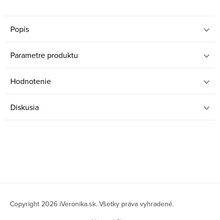
Popis
Parametre produktu
Hodnotenie
Diskusia
Z
á
Copyright 2026
iVeronika.sk
. Všetky práva vyhradené.