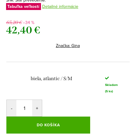
S/M. Šité prevedenie.
Tabuľka veľkostí
Detailné informácie
–34 %
65,20 €
42,40 €
Jednotková
cena:
Značka:
Gina
biela, atlantic / S/M
Skladom
(5 ks)
DO KOŠÍKA