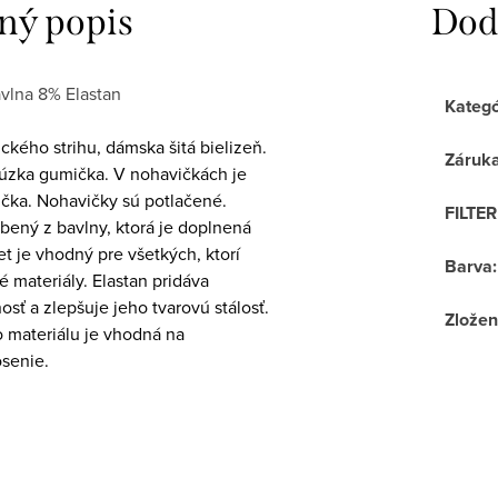
ný popis
Dod
vlna 8% Elastan
Kategó
ckého strihu, dámska šitá bielizeň.
Záruk
 úzka gumička. V nohavičkách je
ička. Nohavičky sú potlačené.
FILTE
obený z bavlny, ktorá je doplnená
t je vhodný pre všetkých, ktorí
Barva
:
é materiály. Elastan pridáva
osť a zlepšuje jeho tvarovú stálosť.
Zložen
o materiálu je vhodná na
senie.