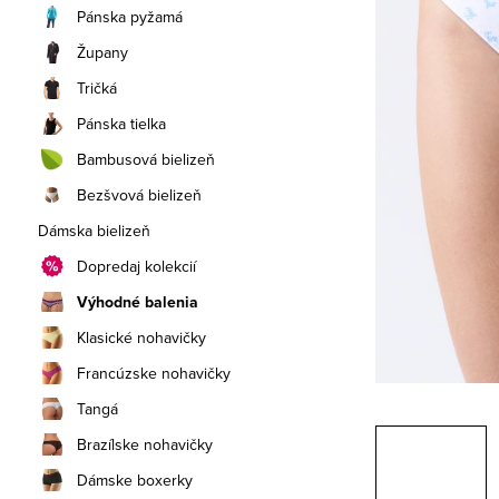
a
Pánska pyžamá
n
Župany
e
Tričká
Pánska tielka
l
Bambusová bielizeň
Bezšvová bielizeň
Dámska bielizeň
Dopredaj kolekcií
Výhodné balenia
Klasické nohavičky
Francúzske nohavičky
Tangá
Brazílske nohavičky
Dámske boxerky