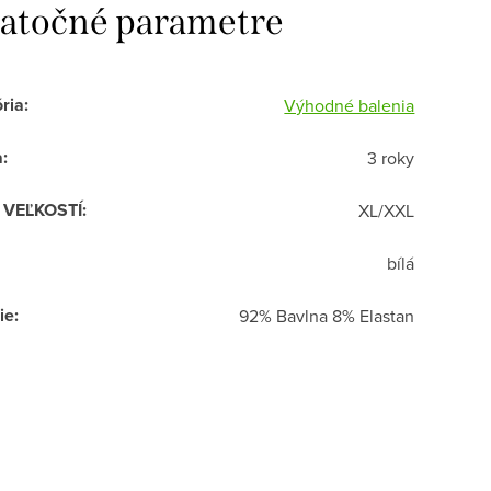
atočné parametre
ria
:
Výhodné balenia
a
:
3 roky
R VEĽKOSTÍ
:
XL/XXL
bílá
ie
:
92% Bavlna 8% Elastan