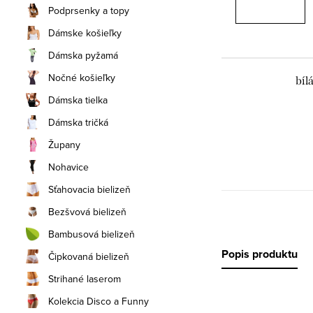
Podprsenky a topy
Dámske košieľky
Dámska pyžamá
Nočné košieľky
bíl
Dámska tielka
Dámska tričká
Župany
Nohavice
Sťahovacia bielizeň
Bezšvová bielizeň
Bambusová bielizeň
Popis produktu
Čipkovaná bielizeň
Strihané laserom
Kolekcia Disco a Funny