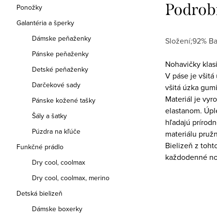
Podrob
Ponožky
Galantéria a šperky
Dámske peňaženky
Složení;92% Ba
Pánske peňaženky
Nohavičky klasi
Detské peňaženky
V páse je všitá
Darčekové sady
všitá úzka gum
Materiál je vyr
Pánske kožené tašky
elastanom. Úple
Šály a šatky
hľadajú prírodn
Púzdra na kľúče
materiálu pružn
Bielizeň z toht
Funkčné prádlo
každodenné no
Dry cool, coolmax
Dry cool, coolmax, merino
Detská bielizeň
Dámske boxerky