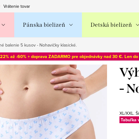
Vrátenie tovaru
Obchodné podmienky
Podmienky ochran
Pánska bielizeň
Detská bielizeň
é balenie 5 kusov - Nohavičky klasické.
-22% až -60% + doprava ZADARMO pre objednávky nad 30 €. Len d
Výh
- N
XL/XXL. Š
Tabuľka 