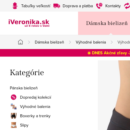
Prejsť
Tabuľky veľkostí
Doprava a platba
Kontakty
na
obsah
Dámska bielizeň
Dámska bielizeň
Výhodné balenia
Výhodn
Domov
☀️ DNES Akčné zľavy 
B
Preskočiť
Kategórie
o
kategórie
č
Pánska bielizeň
n
Dopredaj kolekcií
Výhodné balenia
ý
Boxerky a trenky
p
Slipy