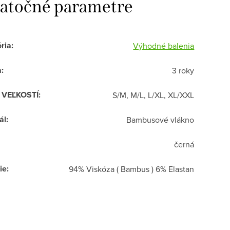
atočné parametre
ria
:
Výhodné balenia
a
:
3 roky
R VEĽKOSTÍ
:
S/M, M/L, L/XL, XL/XXL
ál
:
Bambusové vlákno
černá
ie
:
94% Viskóza ( Bambus ) 6% Elastan