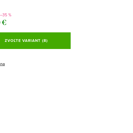
–35 %
 €
ová
ZVOĽTE VARIANT
(8)
ina