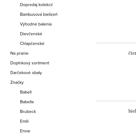
Dopredaj kolekcií
Bambusová bielizeň
Výhodné balenia
Dievčenské
Chlapčenské
Na pranie
čie
Doplnkový sortiment
Darčekové obaly
Značky
Babell
Babella
bie
Brubeck
Emili
Envie