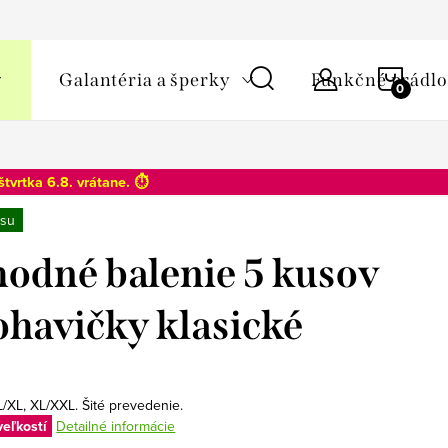
y osobných údajov
NÁKU
Galantéria a šperky
Funkčné prádlo
KOŠÍ
štvrtka 6.8
. vrátane. ⏱️
su
odné balenie 5 kusov
ohavičky klasické
L/XL, XL/XXL. Šité prevedenie.
veľkostí
Detailné informácie