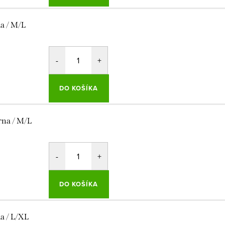
la / M/L
DO KOŠÍKA
rna / M/L
DO KOŠÍKA
la / L/XL