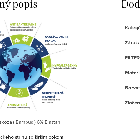
ný popis
Dod
Kategó
Záruk
FILTE
Materi
Barva
:
Zložen
skóza ( Bambus ) 6% Elastan
ckého strihu so širším bokom,