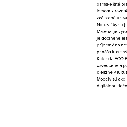
dámske šité prá
lemom z rovnak
začistené úzky
Nohavičky sú j
Materiál je vy
je doplnené el
príjemný na no
prináša luxusn
Kolekcia ECO 
osvedčené a po
bielizne v lux
Modely sú ako 
digitálnou tlač