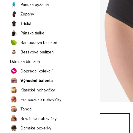
a
Pánska pyžamá
n
Župany
e
Tričká
Pánska tielka
l
Bambusová bielizeň
Bezšvová bielizeň
Dámska bielizeň
Dopredaj kolekcií
Výhodné balenia
Klasické nohavičky
Francúzske nohavičky
Tangá
Brazílske nohavičky
Dámske boxerky