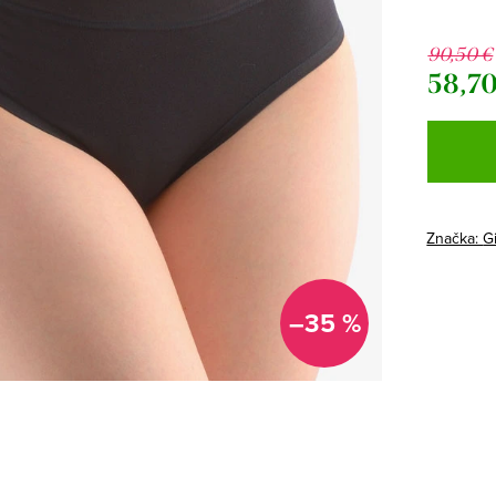
90,50 €
58,70
Jednotk
cena:
Značka:
G
–35 %