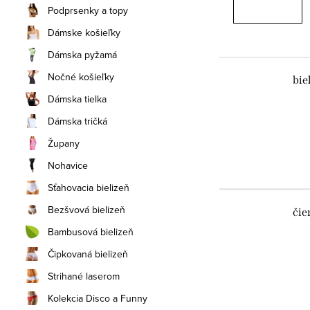
Podprsenky a topy
Dámske košieľky
Dámska pyžamá
Nočné košieľky
bie
Dámska tielka
Dámska tričká
Župany
Nohavice
Sťahovacia bielizeň
Bezšvová bielizeň
čie
Bambusová bielizeň
Čipkovaná bielizeň
Strihané laserom
Kolekcia Disco a Funny