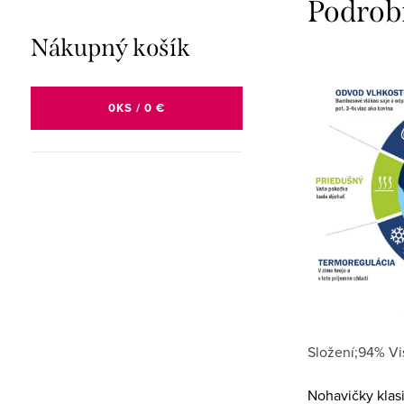
Podrob
Nákupný košík
0
KS /
0 €
Složení;94% Vi
Nohavičky klasi