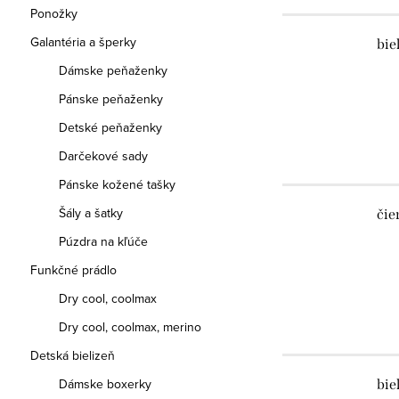
Ponožky
Galantéria a šperky
bie
Dámske peňaženky
Pánske peňaženky
Detské peňaženky
Darčekové sady
Pánske kožené tašky
Šály a šatky
čie
Púzdra na kľúče
Funkčné prádlo
Dry cool, coolmax
Dry cool, coolmax, merino
Detská bielizeň
Dámske boxerky
bie