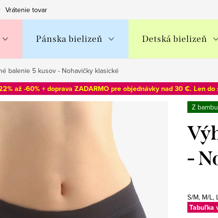
Vrátenie tovaru
Obchodné podmienky
Podmienky ochran
Pánska bielizeň
Detská bielizeň
é balenie 5 kusov - Nohavičky klasické
-22% až -60% + doprava ZADARMO pre objednávky nad 30 €. Len do
Z bambu
Výh
- N
S/M, M/L, 
Tabuľka 