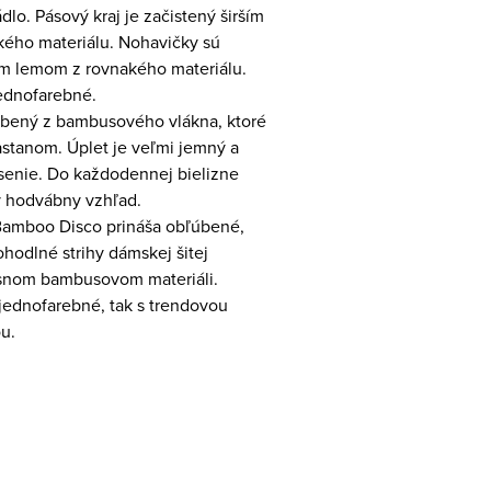
dlo. Pásový kraj je začistený širším
ého materiálu. Nohavičky sú
m lemom z rovnakého materiálu.
ednofarebné.
robený z bambusového vlákna, ktoré
astanom. Úplet je veľmi jemný a
senie. Do každodennej bielizne
ý hodvábny vzhľad.
Bamboo Disco prináša obľúbené,
hodlné strihy dámskej šitej
usnom bambusovom materiáli.
jednofarebné, tak s trendovou
ou.