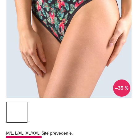
–35 %
M/L, L/XL, XL/XXL. Šité prevedenie.