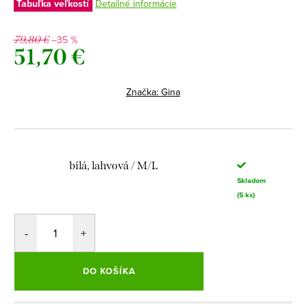
Tabuľka veľkostí
Detailné informácie
–35 %
79,80 €
51,70 €
Jednotková
cena:
Značka:
Gina
bílá, lahvová / M/L
Skladom
(5 ks)
DO KOŠÍKA