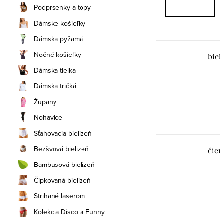
Podprsenky a topy
Dámske košieľky
Dámska pyžamá
Nočné košieľky
bie
Dámska tielka
Dámska tričká
Župany
Nohavice
Sťahovacia bielizeň
Bezšvová bielizeň
čie
Bambusová bielizeň
Čipkovaná bielizeň
Strihané laserom
Kolekcia Disco a Funny