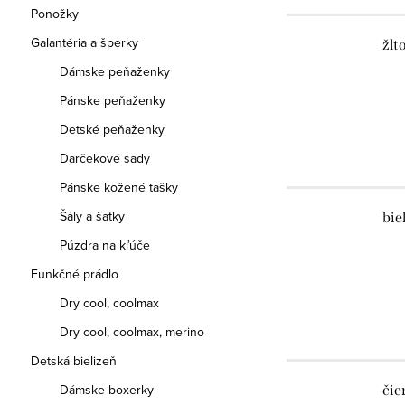
Ponožky
Galantéria a šperky
žlt
Dámske peňaženky
Pánske peňaženky
Detské peňaženky
Darčekové sady
Pánske kožené tašky
Šály a šatky
bie
Púzdra na kľúče
Funkčné prádlo
Dry cool, coolmax
Dry cool, coolmax, merino
Detská bielizeň
Dámske boxerky
čie