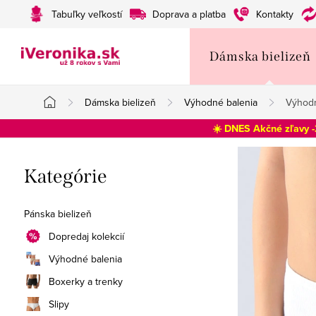
Prejsť
Tabuľky veľkostí
Doprava a platba
Kontakty
na
obsah
Dámska bielizeň
Dámska bielizeň
Výhodné balenia
Výhodn
Domov
☀️ DNES Akčné zľavy 
B
Preskočiť
Kategórie
o
kategórie
č
Pánska bielizeň
n
Dopredaj kolekcií
Výhodné balenia
ý
Boxerky a trenky
p
Slipy