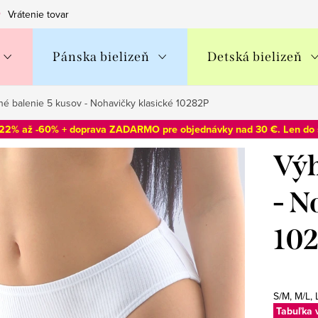
Vrátenie tovaru
Obchodné podmienky
Podmienky ochran
Pánska bielizeň
Detská bielizeň
é balenie 5 kusov - Nohavičky klasické 10282P
-22% až -60% + doprava ZADARMO pre objednávky nad 30 €. Len do
Výh
- N
10
S/M, M/L, 
Tabuľka 