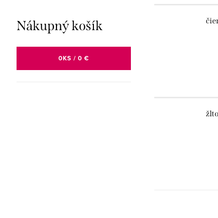
čie
Nákupný košík
0
KS /
0 €
žlt