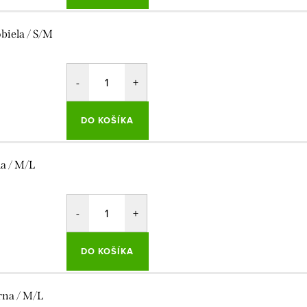
obiela / S/M
DO KOŠÍKA
la / M/L
DO KOŠÍKA
rna / M/L