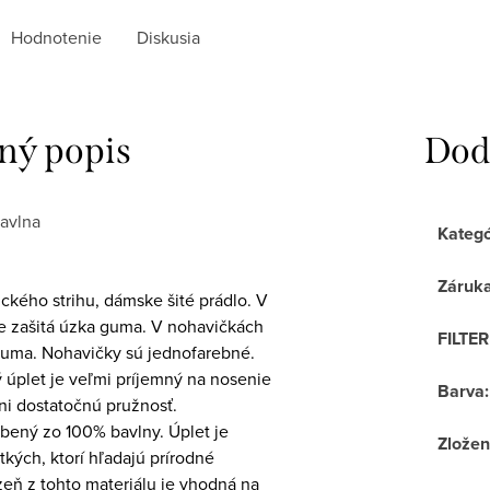
Hodnotenie
Diskusia
ný popis
Dod
avlna
Kategó
Záruk
ckého strihu, dámske šité prádlo. V
je zašitá úzka guma. V nohavičkách
FILTE
 guma. Nohavičky sú jednofarebné.
 úplet je veľmi príjemný na nosenie
Barva
:
ni dostatočnú pružnosť.
obený zo 100% bavlny. Úplet je
Zložen
kých, ktorí hľadajú prírodné
izeň z tohto materiálu je vhodná na