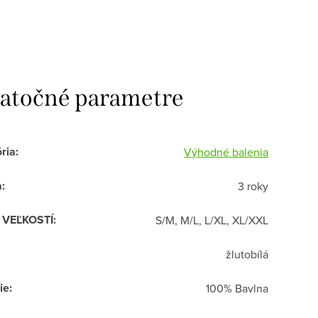
atočné parametre
ria
:
Výhodné balenia
a
:
3 roky
R VEĽKOSTÍ
:
S/M, M/L, L/XL, XL/XXL
žlutobílá
ie
:
100% Bavlna