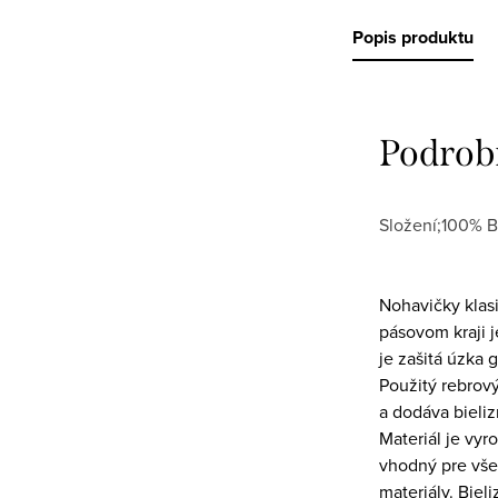
Popis produktu
Podrob
Složení;100% B
Nohavičky klasi
pásovom kraji 
je zašitá úzka
Použitý rebrový
a dodáva bieliz
Materiál je vyr
vhodný pre všet
materiály. Biel