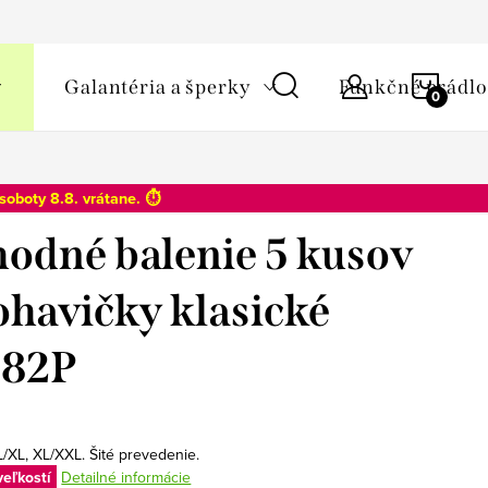
y osobných údajov
NÁKU
Galantéria a šperky
Funkčné prádlo
KOŠÍ
soboty 8.8
. vrátane. ⏱️
odné balenie 5 kusov
ohavičky klasické
282P
L/XL, XL/XXL. Šité prevedenie.
veľkostí
Detailné informácie