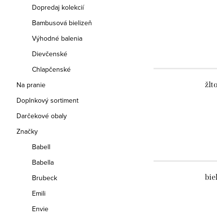
Dopredaj kolekcií
Bambusová bielizeň
Výhodné balenia
Dievčenské
Chlapčenské
Na pranie
žlt
Doplnkový sortiment
Darčekové obaly
Značky
Babell
Babella
bie
Brubeck
Emili
Envie