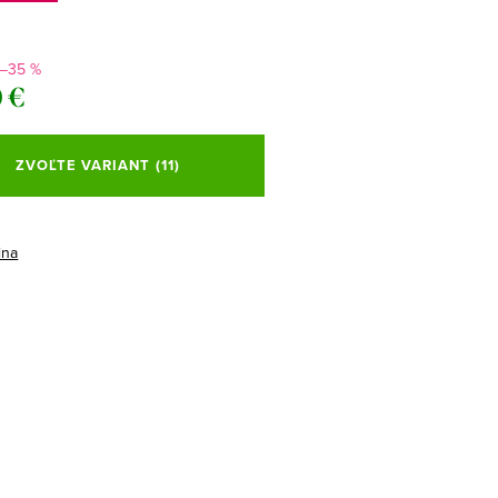
–35 %
 €
ová
ZVOĽTE VARIANT
(11)
ina