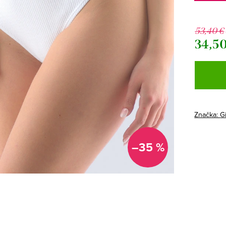
53,40 €
34,50
Jednotk
cena:
Značka:
G
–35 %