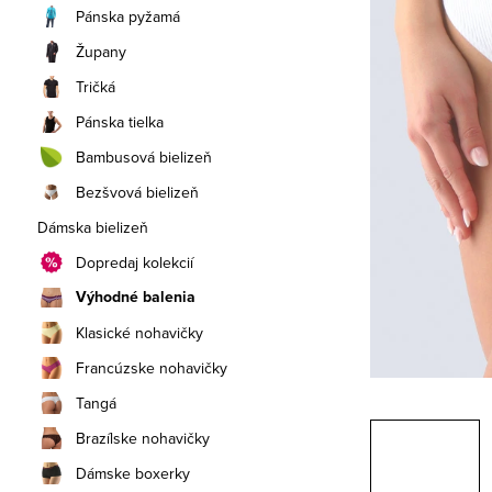
a
Pánska pyžamá
n
Župany
e
Tričká
Pánska tielka
l
Bambusová bielizeň
Bezšvová bielizeň
Dámska bielizeň
Dopredaj kolekcií
Výhodné balenia
Klasické nohavičky
Francúzske nohavičky
Tangá
Brazílske nohavičky
Dámske boxerky