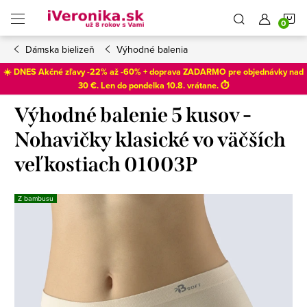
Prejsť
N
na
obsah
Dámska bielizeň
Výhodné balenia
K
☀️ DNES Akčné zľavy -22% až -60% + doprava ZADARMO pre objednávky nad
30 €. Len do
pondelka 10.8
. vrátane. ⏱️
Výhodné balenie 5 kusov -
Nohavičky klasické vo väčších
veľkostiach 01003P
Z bambusu