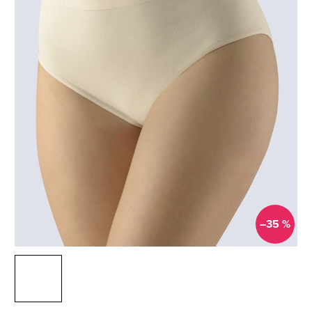
–35 %