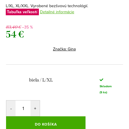
L/XL, XL/XXL. Vyrobené bezšvovú technológií.
Tabuľka veľkostí
Detailné informácie
–35 %
83,40 €
54 €
Jednotková
cena:
Značka:
Gina
biela / L/XL
Skladom
(5 ks)
DO KOŠÍKA