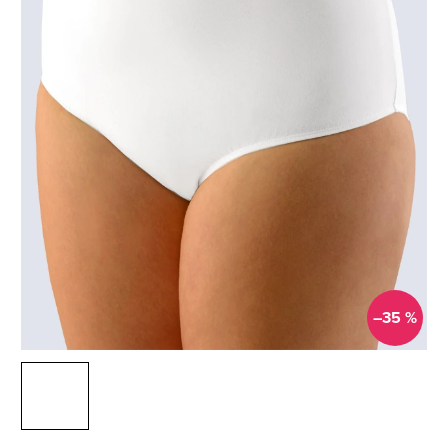
–35 %