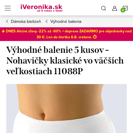
Prejsť
N
na
obsah
Dámska bielizeň
Výhodné balenia
K
☀️ DNES Akčné zľavy -22% až -60% + doprava ZADARMO pre objednávky nad
30 €. Len do
štvrtka 6.8
. vrátane. ⏱️
Výhodné balenie 5 kusov -
Nohavičky klasické vo väčších
veľkostiach 11088P