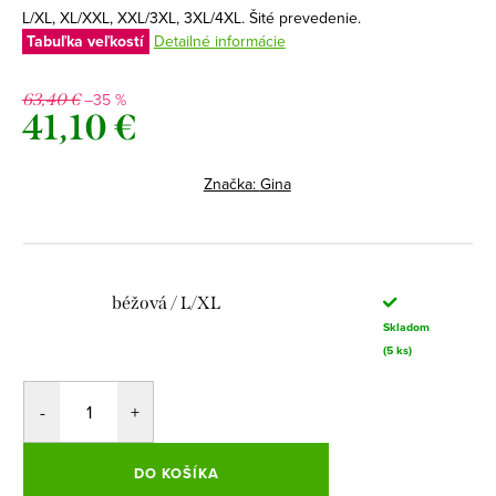
L/XL, XL/XXL, XXL/3XL, 3XL/4XL. Šité prevedenie.
Tabuľka veľkostí
Detailné informácie
–35 %
63,40 €
41,10 €
Jednotková
cena:
Značka:
Gina
béžová / L/XL
Skladom
(5 ks)
DO KOŠÍKA