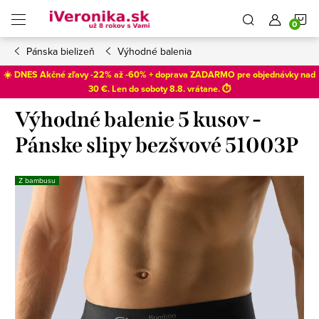
Prejsť
N
na
obsah
Pánska bielizeň
Výhodné balenia
K
☀️ DNES Akčné zľavy -22% až -60% + doprava ZADARMO pre objednávky nad
30 €. Len do
soboty 8.8
. vrátane. ⏱️
Výhodné balenie 5 kusov -
Pánske slipy bezšvové 51003P
Z bambusu