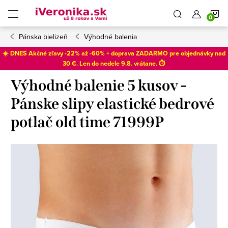
Prejsť
N
na
obsah
Pánska bielizeň
Výhodné balenia
K
☀️ DNES Akčné zľavy -22% až -60% + doprava ZADARMO pre objednávky nad
30 €. Len do
nedele 9.8
. vrátane. ⏱️
Výhodné balenie 5 kusov -
Pánske slipy elastické bedrové
potlač old time 71999P