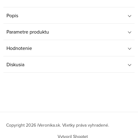
Popis
Parametre produktu
Hodnotenie
Diskusia
Z
á
Copyright 2026
iVeronika.sk
. Všetky práva vyhradené.
p
Vytvoril Shoptet