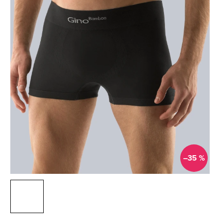
–35 %