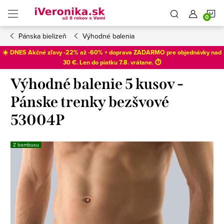
Prejsť
N
na
obsah
Pánska bielizeň
Výhodné balenia
K
☀️ DNES Akčné zľavy -22% až -60% + doprava ZADARMO pre objednávky nad
30 €. Len do
piatku 7.8
. vrátane. ⏱️
Výhodné balenie 5 kusov -
Pánske trenky bezšvové
53004P
Z bambusu