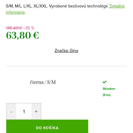
S/M, M/L, L/XL, XL/XXL. Vyrobené bezšvovú technológií.
Detailné
informácie
–35 %
98,40 €
63,80 €
Jednotková
cena:
Značka:
Gina
čierna / S/M
Skladom
(5 ks)
DO KOŠÍKA