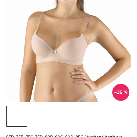
–35 %