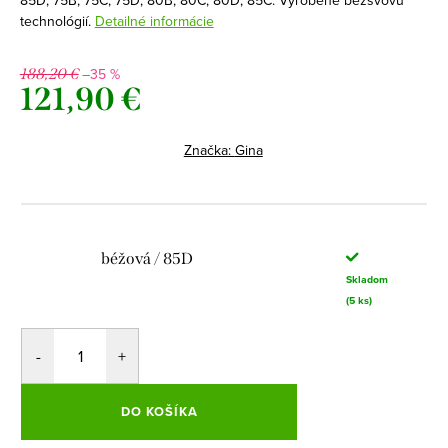
85D, 75B, 75C, 75D, 80B, 80C, 80D, 85C. Vyrobené bezšvovú
technológií.
Detailné informácie
–35 %
188,20 €
121,90 €
Jednotková
cena:
Značka:
Gina
béžová / 85D
Skladom
(5 ks)
DO KOŠÍKA