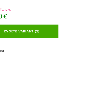
€
–37 %
0 €
ová
ZVOĽTE VARIANT
(2)
ina