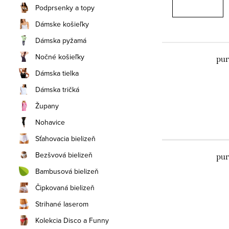
Podprsenky a topy
Dámske košieľky
Dámska pyžamá
Nočné košieľky
pur
Dámska tielka
Dámska tričká
Župany
Nohavice
Sťahovacia bielizeň
Bezšvová bielizeň
pur
Bambusová bielizeň
Čipkovaná bielizeň
Strihané laserom
Kolekcia Disco a Funny