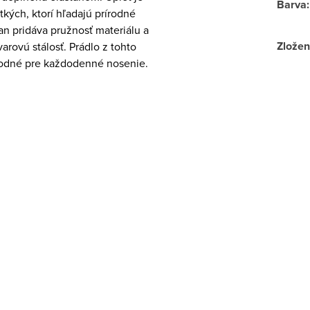
Barva
:
kých, ktorí hľadajú prírodné
tan pridáva pružnosť materiálu a
Zložen
varovú stálosť. Prádlo z tohto
hodné pre každodenné nosenie.