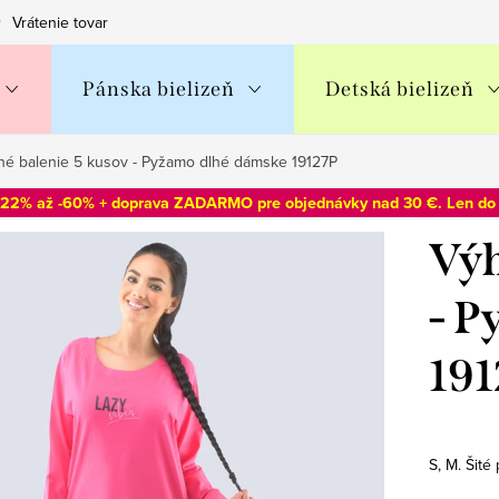
Vrátenie tovaru
Obchodné podmienky
Podmienky ochran
Pánska bielizeň
Detská bielizeň
é balenie 5 kusov - Pyžamo dlhé dámske 19127P
-22% až -60% + doprava ZADARMO pre objednávky nad 30 €. Len d
Výh
- P
191
S, M. Šit