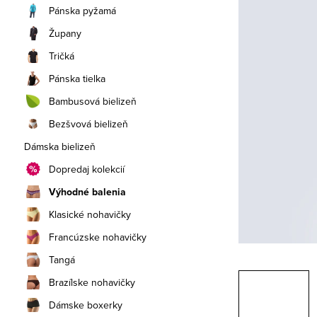
a
Pánska pyžamá
n
Župany
e
Tričká
Pánska tielka
l
Bambusová bielizeň
Bezšvová bielizeň
Dámska bielizeň
Dopredaj kolekcií
Výhodné balenia
Klasické nohavičky
Francúzske nohavičky
Tangá
Brazílske nohavičky
Dámske boxerky