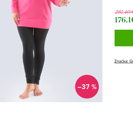
281,40 
176,1
Jednotk
cena:
Značka:
G
–37 %