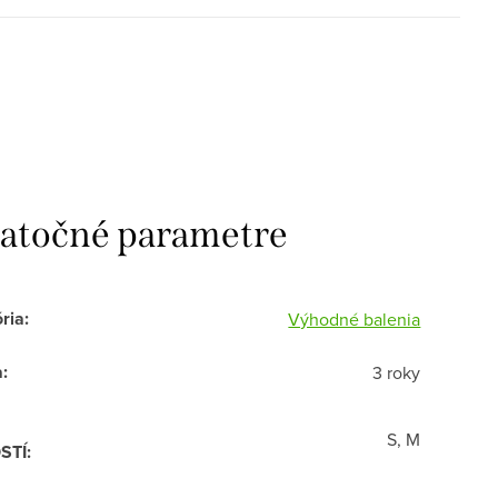
atočné parametre
ria
:
Výhodné balenia
a
:
3 roky
S, M
STÍ
: