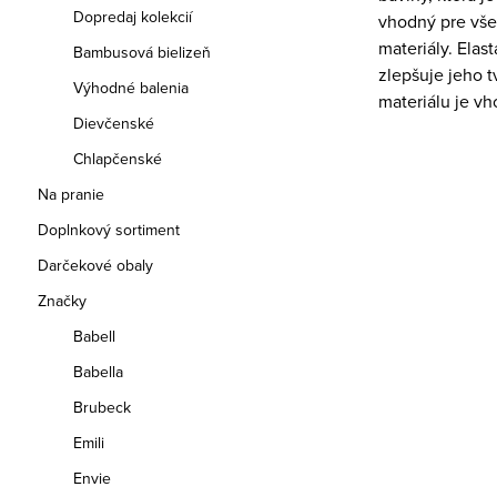
Dopredaj kolekcií
vhodný pre všet
materiály. Elas
Bambusová bielizeň
zlepšuje jeho t
Výhodné balenia
materiálu je v
Dievčenské
Chlapčenské
Na pranie
Doplnkový sortiment
Darčekové obaly
Značky
Babell
Babella
Brubeck
Emili
Envie