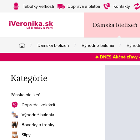
Prejsť
Tabuľky veľkostí
Doprava a platba
Kontakty
na
obsah
Dámska bielizeň
Dámska bielizeň
Výhodné balenia
Výhodn
Domov
☀️ DNES Akčné zľavy 
B
Preskočiť
Kategórie
o
kategórie
č
Pánska bielizeň
n
Dopredaj kolekcií
Výhodné balenia
ý
Boxerky a trenky
p
Slipy