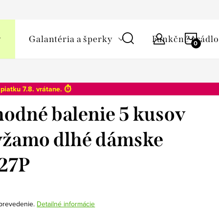
y osobných údajov
NÁKU
Galantéria a šperky
Funkčné prádlo
KOŠÍ
o
piatku 7.8
. vrátane. ⏱️
odné balenie 5 kusov
yžamo dlhé dámske
27P
é prevedenie.
Detailné informácie