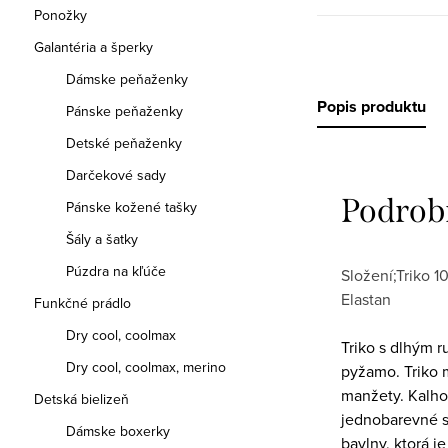
Ponožky
Galantéria a šperky
Dámske peňaženky
Popis produktu
Pánske peňaženky
Detské peňaženky
Darčekové sady
Podrob
Pánske kožené tašky
Šály a šatky
Púzdra na kľúče
Složení;Triko 
Elastan
Funkčné prádlo
Dry cool, coolmax
Triko s dlhým r
Dry cool, coolmax, merino
pyžamo. Triko m
manžety. Kalhot
Detská bielizeň
jednobarevné s 
Dámske boxerky
bavlny, ktorá j