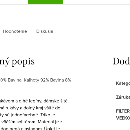
Hodnotenie
Diskusia
ný popis
Dod
100% Bavlna, Kalhoty 92% Bavlna 8%
Kategó
Záruk
ukávom a dlhé legíny, dámske šité
á rukávy a dolný kraj všité do
FILTER
y sú jednofarebné. Triko je
VEĽKO
väčším solitérom. Materiál je z
e doplnená elastanom. Úplet je