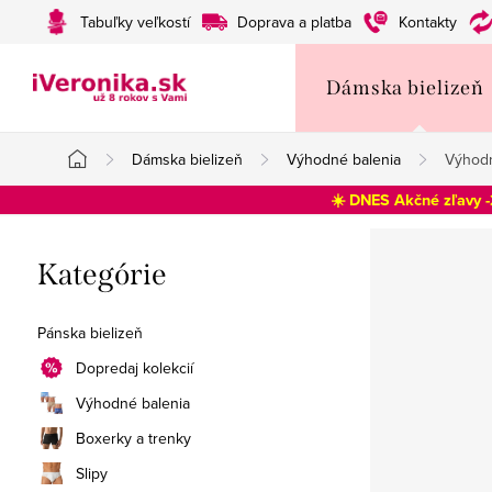
Prejsť
Tabuľky veľkostí
Doprava a platba
Kontakty
na
obsah
Dámska bielizeň
Dámska bielizeň
Výhodné balenia
Výhodn
Domov
☀️ DNES Akčné zľavy 
B
Preskočiť
Kategórie
o
kategórie
č
Pánska bielizeň
n
Dopredaj kolekcií
Výhodné balenia
ý
Boxerky a trenky
p
Slipy