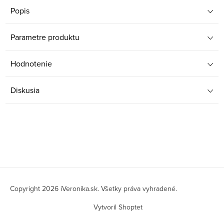
Popis
Parametre produktu
Hodnotenie
Diskusia
Z
á
Copyright 2026
iVeronika.sk
. Všetky práva vyhradené.
p
Vytvoril Shoptet