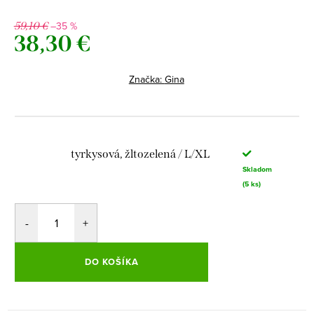
–35 %
59,10 €
38,30 €
Jednotková
cena:
Značka:
Gina
tyrkysová, žltozelená / L/XL
Skladom
(5 ks)
DO KOŠÍKA