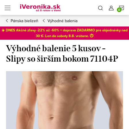
Prejsť
N
na
obsah
Pánska bielizeň
Výhodné balenia
K
☀️ DNES Akčné zľavy -22% až -60% + doprava ZADARMO pre objednávky nad
30 €. Len do
soboty 8.8
. vrátane. ⏱️
Výhodné balenie 5 kusov -
Slipy so širším bokom 71104P