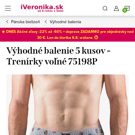
Prejsť
N
na
obsah
Pánska bielizeň
Výhodné balenia
K
☀️ DNES Akčné zľavy -22% až -60% + doprava ZADARMO pre objednávky nad
30 €. Len do
štvrtka 6.8
. vrátane. ⏱️
Výhodné balenie 5 kusov -
Trenírky voľné 75198P