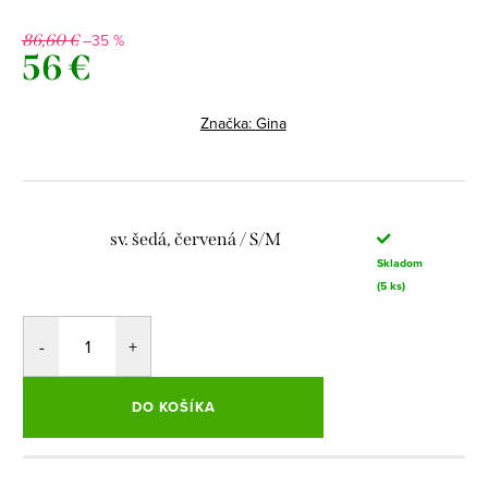
–35 %
86,60 €
56 €
Jednotková
cena:
Značka:
Gina
sv. šedá, červená / S/M
Skladom
(5 ks)
DO KOŠÍKA