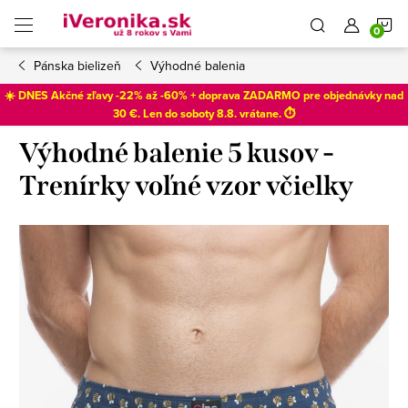
Prejsť
N
na
obsah
Pánska bielizeň
Výhodné balenia
K
☀️ DNES Akčné zľavy -22% až -60% + doprava ZADARMO pre objednávky nad
30 €. Len do
soboty 8.8
. vrátane. ⏱️
Výhodné balenie 5 kusov -
Trenírky voľné vzor včielky