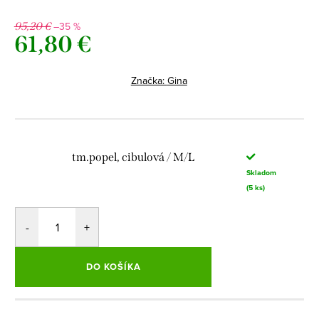
–35 %
95,20 €
61,80 €
Jednotková
cena:
Značka:
Gina
tm.popel, cibulová / M/L
Skladom
(5 ks)
DO KOŠÍKA