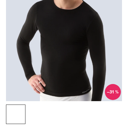
–31 %