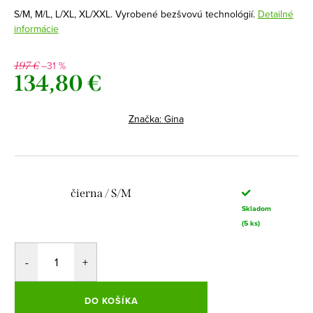
S/M, M/L, L/XL, XL/XXL. Vyrobené bezšvovú technológií.
Detailné
informácie
–31 %
197 €
134,80 €
Jednotková
cena:
Značka:
Gina
čierna / S/M
Skladom
(5 ks)
DO KOŠÍKA