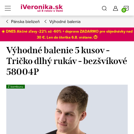
Prejsť
N
na
obsah
Pánska bielizeň
Výhodné balenia
K
☀️ DNES Akčné zľavy -22% až -60% + doprava ZADARMO pre objednávky nad
30 €. Len do
štvrtka 6.8
. vrátane. ⏱️
Výhodné balenie 5 kusov -
Tričko dlhý rukáv - bezšvíkové
58004P
Z bambusu